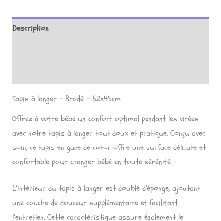
LANGER
BRODÉ
Description
-
62
Informations complémentaires
x
Avis (0)
45cm
Tapis à langer – Brodé – 62x45cm
Offrez à votre bébé un confort optimal pendant les virées
avec notre tapis à langer tout doux et pratique. Conçu avec
soin, ce tapis en gaze de coton offre une surface délicate et
confortable pour changer bébé en toute sérénité.
L’intérieur du tapis à langer est doublé d’éponge, ajoutant
une couche de douceur supplémentaire et facilitant
l’entretien. Cette caractéristique assure également le