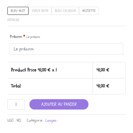
BLEU NUIT
VIEUX ROSE
BLEU CELADON
NOISETTE
EFFACER
Prénom
*
Le prénom
Product Price
41,00
€ x 1
41,00
€
Total
41,00
€
quantité
AJOUTER AU PANIER
de
TAPIS
UGS :
ND
Catégorie :
Langes
À